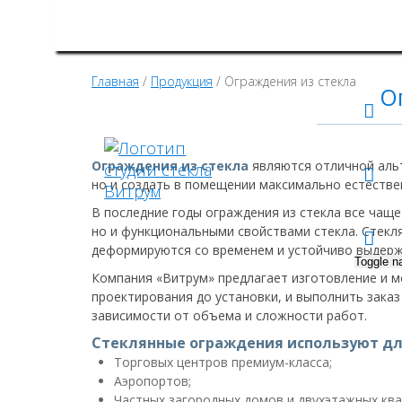
Главная
/
Продукция
/ Ограждения из стекла
О
Ограждения из стекла
являются отличной альт
но и создать в помещении максимально естеств
В последние годы ограждения из стекла все чаще
но и функциональными свойствами стекла. Стекл
деформируются со временем и устойчиво выдерж
Toggle n
Компания «Витрум» предлагает изготовление и м
проектирования до установки, и выполнить заказ
зависимости от объема и сложности работ.
Стеклянные ограждения используют дл
Торговых центров премиум-класса;
Аэропортов;
Частных загородных домов и двухэтажных ква