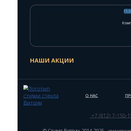
15.0
Комп
НАШИ АКЦИИ
О НАС
ПР
+7 (812) 7-150-1
© Студия Витрум, 2014-2025 -
светопрозр