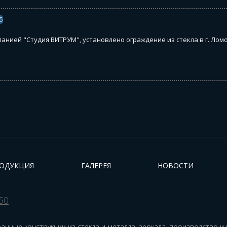
5
анией "Студия ВИТРУМ", установлено ограждение из стекла в г. Лом
ОДУКЦИЯ
ГАЛЕРЕЯ
НОВОСТИ
50
ачные конструкции из стекла и металла, зеркала, производство и