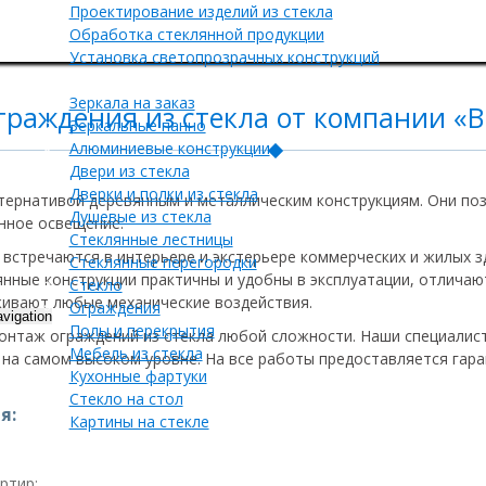
Проектирование изделий из стекла
Обработка стеклянной продукции
Установка светопрозрачных конструкций
Продукция
Зеркала на заказ
граждения из стекла от компании «
Зеркальные панно
Алюминиевые конструкции
Двери из стекла
Дверки и полки из стекла
ернативой деревянным и металлическим конструкциям. Они по
Душевые из стекла
енное освещение.
Стеклянные лестницы
 встречаются в интерьере и экстерьере коммерческих и жилых з
Стеклянные перегородки
янные конструкции практичны и удобны в эксплуатации, отлича
Стекло
ивают любые механические воздействия.
Ограждения
avigation
Полы и перекрытия
онтаж ограждений из стекла любой сложности. Наши специалист
Мебель из стекла
 на самом высоком уровне. На все работы предоставляется гара
Кухонные фартуки
Стекло на стол
я:
Картины на стекле
Контакты
ртир;